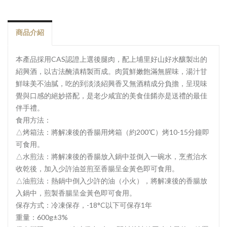
商品介紹
本產品採用CAS認證上選後腿肉，配上埔里好山好水釀製出的
紹興酒，以古法醃漬精製而成。肉質鮮嫩飽滿無腥味，湯汁甘
鮮味美不油膩，吃的到淡淡紹興香又無酒精成分負擔，呈現味
覺與口感的絕妙搭配，是老少咸宜的美食佳餚亦是送禮的最佳
伴手禮。
食用方法：
△烤箱法：將解凍後的香腸用烤箱（約200℃）烤10-15分鐘即
可食用。
△水煎法：將解凍後的香腸放入鍋中並倒入一碗水，烹煮治水
收乾後，加入少許油並煎至香腸呈金黃色即可食用。
△油煎法：熱鍋中倒入少許的油（小火），將解凍後的香腸放
入鍋中，煎製香腸呈金黃色即可食用。
保存方式：冷凍保存，-18°C以下可保存1年
重量：600g±3%