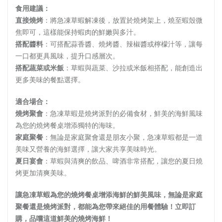
食用建議：
直接燒烤
：將急凍草蝦解凍後，放置於燒烤架上，燒至蝦殼微
焦即可，這樣能保持蝦肉的鮮嫩與多汁。
搭配醬料
：可搭配蒜香醬、燒烤醬、辣椒醬或檸檬汁等，讓每
一口都更具風味，提升口感層次。
搭配蔬菜或米飯
：草蝦與蔬菜、沙拉或米飯相搭配，能創造出
更多美味的餐點選擇。
適合場合：
燒烤聚會
：急凍草蝦是燒烤派對的必備食材，鮮美的海鮮風味
為您的燒烤餐桌增添獨特的海味。
家庭聚餐
：無論是家庭聚會還是朋友小聚，急凍草蝦都是一道
美味又營養的海鮮選擇，讓大家共享美味時光。
夏日宴會
：草蝦與清爽的飲品、啤酒非常搭配，讓您的夏日燒
烤更加清爽美味。
讓急凍草蝦為您的燒烤餐桌增添海鮮的鮮美風味，無論是家庭
聚餐還是燒烤派對，都能為您帶來絕佳的用餐體驗！立即訂
購，品嚐這道鮮美的燒烤海鮮！