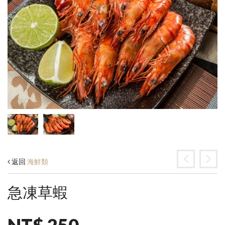
返回
海鮮類
急凍草蝦
NT$ 250