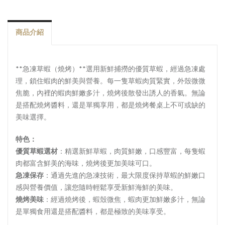
商品介紹
**急凍草蝦（燒烤）**選用新鮮捕撈的優質草蝦，經過急凍處
理，鎖住蝦肉的鮮美與營養。每一隻草蝦肉質緊實，外殼微微
焦脆，內裡的蝦肉鮮嫩多汁，燒烤後散發出誘人的香氣。無論
是搭配燒烤醬料，還是單獨享用，都是燒烤餐桌上不可或缺的
美味選擇。
特色：
優質草蝦選材
：精選新鮮草蝦，肉質鮮嫩，口感豐富，每隻蝦
肉都富含鮮美的海味，燒烤後更加美味可口。
急凍保存
：通過先進的急凍技術，最大限度保持草蝦的鮮嫩口
感與營養價值，讓您隨時輕鬆享受新鮮海鮮的美味。
燒烤美味
：經過燒烤後，蝦殼微焦，蝦肉更加鮮嫩多汁，無論
是單獨食用還是搭配醬料，都是極致的美味享受。