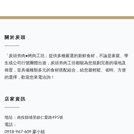
關 於 炭 頭
「炭頭夯肉●烤肉工坊」提供多種嚴選的新鮮食材，不論是家庭、學
生或公司行號團體出遊，炭頭夯肉工坊都能為您規劃完善的場地及
佈置，並具備種類多元的食材搭配組合，給您最輕鬆、省時、方便
的選擇，歡迎您來電洽詢！
店 家 資 訊
地址：
南投縣埔里鎮仁愛路495號
電話：
0918-967-609 廖小姐