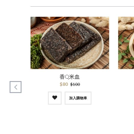
香Q米血
$80
$100
加入購物車
m