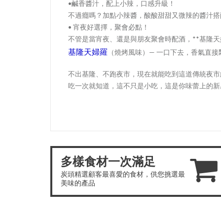
•鹹香醬汁，配上小辣，口感升級！
不過癮嗎？加點小辣醬，酸酸甜甜又微辣的醬汁搭
• 宵夜好選擇，聚會必點！
不管是當宵夜、還是與朋友聚會時配酒，**基隆天
基隆天婦羅
（燒烤風味）— 一口下去，香氣直
不出基隆、不跑夜市，現在就能吃到這道傳統夜市
吃一次就知道，這不只是小吃，這是你味蕾上的新
多樣食材一次滿足
炭頭精選顧客最喜愛的食材，供您挑選最
美味的產品