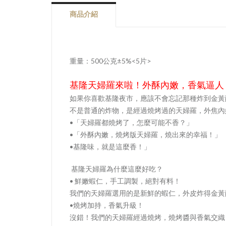
商品介紹
重量：500公克±5%<5片>
基隆天婦羅來啦！外酥內嫩，香氣逼人
如果你喜歡基隆夜市，應該不會忘記那種炸到金黃
不是普通的炸物，是經過燒烤過的天婦羅，外焦內
•「天婦羅都燒烤了，怎麼可能不香？」
•「外酥內嫩，燒烤版天婦羅，燒出來的幸福！」
•基隆味，就是這麼香！」
基隆天婦羅為什麼這麼好吃？
• 鮮嫩蝦仁，手工調製，絕對有料！
我們的天婦羅選用的是新鮮的蝦仁，外皮炸得金黃
•燒烤加持，香氣升級！
沒錯！我們的天婦羅經過燒烤，燒烤醬與香氣交織