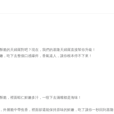
酥脆的天婦羅對吧？現在，我們的基隆天婦羅直接幫你升級！
嫩，吃下去整個口感爆炸，香氣逼人，讓你根本停不下來！
酥脆，裡面蝦仁鮮嫩多汁，一咬下去滿嘴都是海味！
，外層脆中帶焦香，裡面卻還能保持原味的鮮嫩，吃了讓你一秒回到基隆