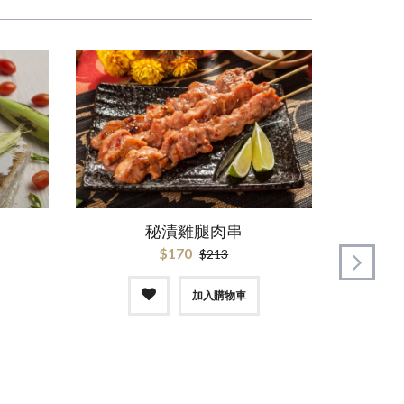
秘漬雞腿肉串
$170
$213
加入購物車