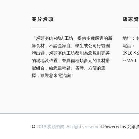
關 於 炭 頭
店 家 資
「炭頭夯肉●烤肉工坊」提供多種嚴選的新
地址：
鮮食材，不論是家庭、學生或公司行號團
電話：
體出遊，炭頭夯肉工坊都能為您規劃完善
0918-9
的場地及佈置，並具備種類多元的食材搭
E-MAIL
配組合，給您最輕鬆、省時、方便的選
擇，歡迎您來電洽詢！
©
2019 炭頭夯肉. All rights reserved.
Powered by 允