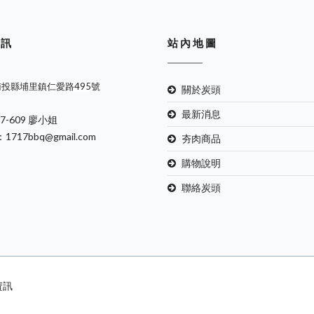
 訊
站 內 地 圖
南投縣埔里鎮仁愛路495號
關於炭頭
最新消息
67-609 廖小姐
：1717bbq@gmail.com
夯肉商品
購物說明
聯絡炭頭
承資訊