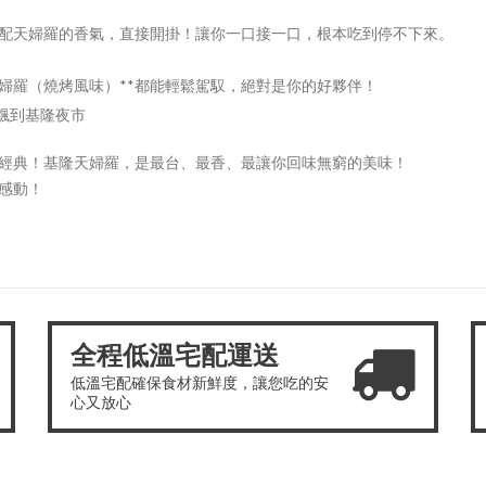
配天婦羅的香氣，直接開掛！讓你一口接一口，根本吃到停不下來。
婦羅（燒烤風味）**都能輕鬆駕馭，絕對是你的好夥伴！
接飄到基隆夜市
經典！基隆天婦羅，是最台、最香、最讓你回味無窮的美味！
感動！
全程低溫宅配運送
低溫宅配確保食材新鮮度，讓您吃的安
心又放心