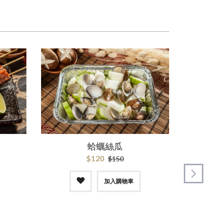
蛤蠣絲瓜
基
$120
$150
加入購物車