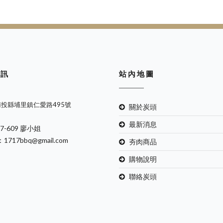
 訊
站 內 地 圖
南投縣埔里鎮仁愛路495號
關於炭頭
最新消息
67-609 廖小姐
：1717bbq@gmail.com
夯肉商品
購物說明
聯絡炭頭