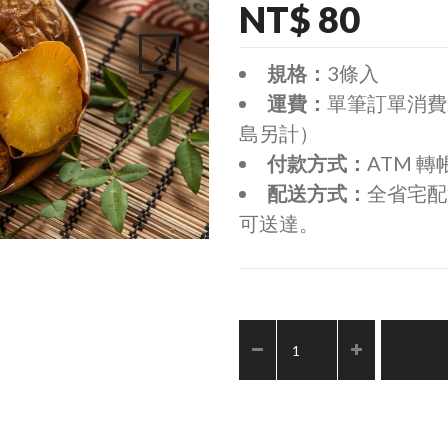
NT$ 80
規格：
3條入
運費：
單筆訂單消費未
島另計）
付款方式：
ATM 轉
配送方式：
全省宅配
可送達。