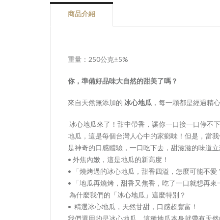
商品介紹
重量：250公克±5%
你，準備好品味大自然的甜美了嗎？
來自天然無添加的
冰心地瓜
，每一顆都是經過精
冰心地瓜來了！甜中帶香，讓你一口接一口停不
地瓜，這是每個台灣人心中的家鄉味！但是，當我
是神奇的口感體驗，一口吃下去，甜滋滋的味道立
• 外焦內嫩，這是地瓜的新高度！
• 「燒烤過的冰心地瓜，甜香四溢，怎麼可能不愛
• 「地瓜再燒烤，甜香又焦香，吃了一口就想再來
為什麼我們的「冰心地瓜」這麼特別？
• 精選冰心地瓜，天然甘甜，口感超豐富！
我們選用的是冰心地瓜，這種地瓜本身就帶有天然