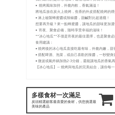
• 燒烤風味加持，外脆內軟，香氣滿溢！
將地瓜放在炭火上燒烤，焦香的外皮搭配燒烤的煙
• 淋上秘製蜂蜜醬或辣椒醬，甜鹹對比超過癮！
想要再升級？來一點蜂蜜醬，讓地瓜的甜味更加濃
• 宵夜、聚會必備，隨時享受幸福的滋味！
**冰心地瓜**不僅是宵夜的最佳選擇，也是聚
食用建議：
• 燒烤後的冰心地瓜直接吃最有味，外脆內嫩，甜
• 搭配啤酒、泡菜，或自己喜歡的辣醬，一秒變身
• 微波或氣炸鍋加熱2-3分鐘，還能讓地瓜的香氣
【冰心地瓜】— 燒烤與地瓜的完美結合，讓你每
多樣食材一次滿足
炭頭精選顧客最喜愛的食材，供您挑選最
美味的產品