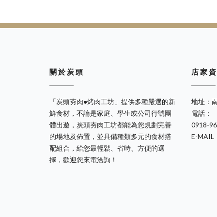
關 於 炭 頭
店 家 資
「炭頭夯肉●烤肉工坊」提供多種嚴選的新
地址：
鮮食材，不論是家庭、學生或公司行號團
電話：
體出遊，炭頭夯肉工坊都能為您規劃完善
0918-9
的場地及佈置，並具備種類多元的食材搭
E-MAIL
配組合，給您最輕鬆、省時、方便的選
擇，歡迎您來電洽詢！