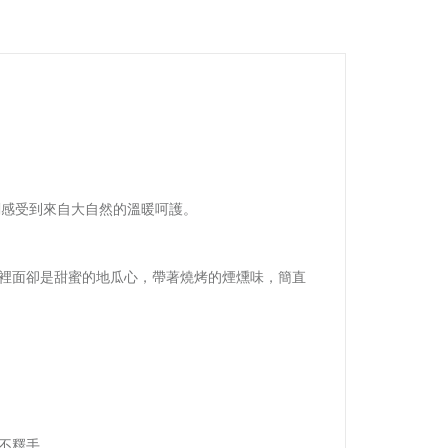
刻感受到來自大自然的溫暖呵護。
裡面卻是甜蜜的地瓜心，帶著燒烤的煙燻味，簡直
不釋手。