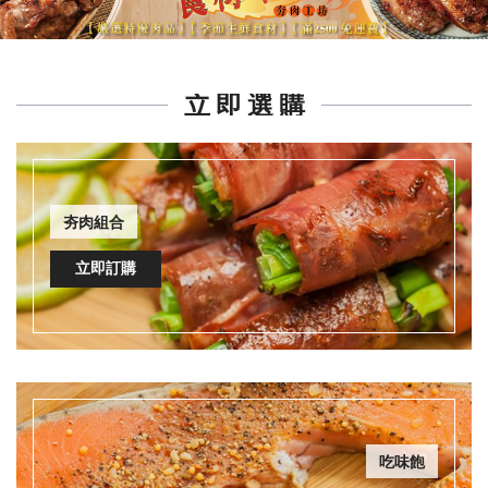
立 即 選 購
夯肉組合
立即訂購
吃味飽