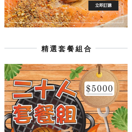
立即訂購
精 選 套 餐 組 合