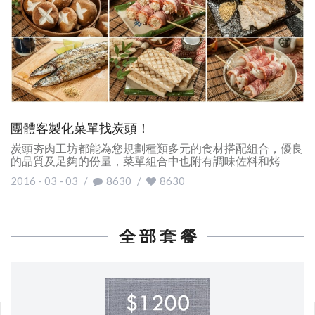
團體客製化菜單找炭頭！
炭頭夯肉工坊都能為您規劃種類多元的食材搭配組合，優良
的品質及足夠的份量，菜單組合中也附有調味佐料和烤
2016 - 03 - 03
/
8630
/
8630
全 部 套 餐