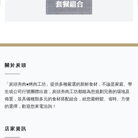
關 於 炭 頭
「炭頭夯肉●烤肉工坊」提供多種嚴選的新鮮食材，不論是家庭、學
生或公司行號團體出遊，炭頭夯肉工坊都能為您規劃完善的場地及
佈置，並具備種類多元的食材搭配組合，給您最輕鬆、省時、方便
的選擇，歡迎您來電洽詢！
店 家 資 訊