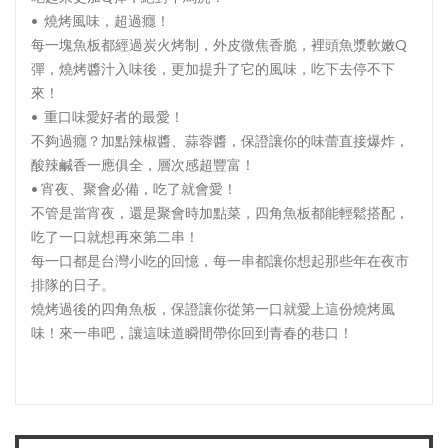
• 燒烤風味，超過癮！
每一塊魚板都經過炭火烤制，外皮微焦香脆，裡頭魚漿軟嫩Q
彈，燒烤醬汁入味後，更加提升了它的風味，吃下去停不下
來！
• 重口味愛好者的最愛！
不夠過癮？加點辣椒醬、蒜蓉醬，保證讓你的味蕾直接爆炸，
酸辣鹹香一應俱全，層次感超豐富！
• 宵夜、聚會必備，吃了就會愛！
不管是當宵夜，還是聚會時加點菜，四角魚板都能輕鬆搭配，
吃了一口就想再來第二串！
每一口都是台灣小吃的回憶，每一串都讓你想起那些年在夜市
排隊的日子。
燒烤過後的四角魚板，保證讓你從第一口就愛上這份燒烤風
味！來一串吧，讓這味道瞬間帶你回到青春的巷口！