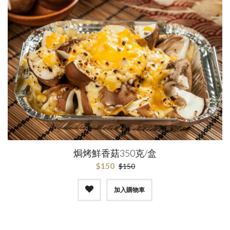
焗烤鮮香菇350克/盒
$150
$150
加入購物車